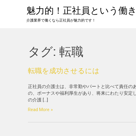
Skip
魅力的！正社員という働
to
content
介護業界で働くなら正社員が魅力的です！
タグ:
転職
転職を成功させるには
正社員の介護士は、非常勤やパートと比べて責任の
の、ボーナスや福利厚生があり、将来にわたり安定
の介護 […]
Read More »