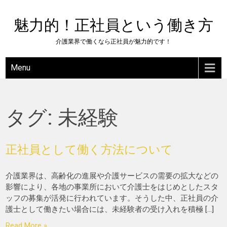
Skip
to
魅力的！正社員という働き方
content
介護業界で働くなら正社員が魅力的です！
Menu
タグ:
未経験
正社員として働く方法について
介護業界は、高齢化の進展や介護サービスの需要の拡大などの
影響により、各地の事業所において介護士をはじめとしたスタ
ッフの募集が活発に行われています。そうした中、正社員の介
護士として働きたい場合には、未経験者の受け入れを積極 […]
Read More »